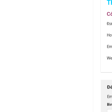
T
Cô
Đị
Ho
Em
We
Để
Em
Bì