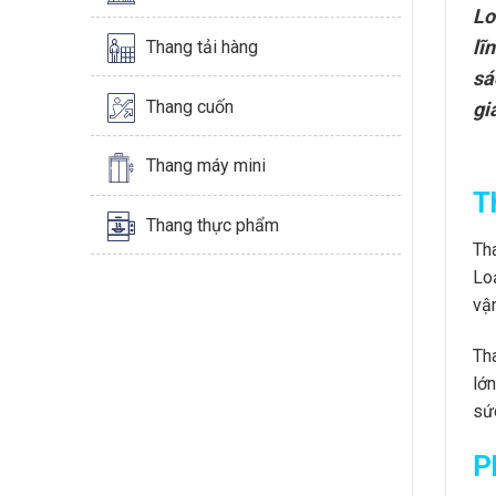
Lo
lĩ
Thang tải hàng
sá
Thang cuốn
gi
Thang máy mini
T
Thang thực phẩm
Th
Lo
vậ
Th
lớ
sứ
P