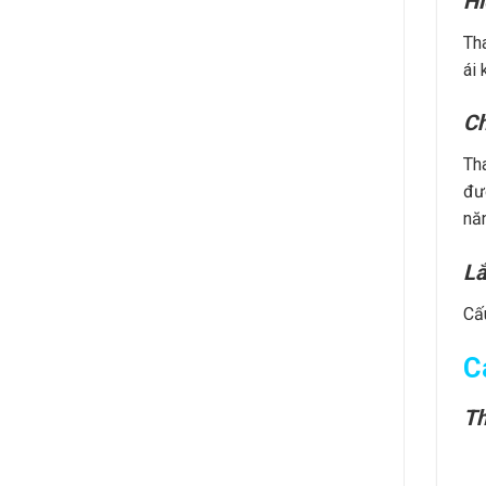
Hi
Tha
ái 
Ch
Th
đượ
năn
Lắ
Cấu
C
Th