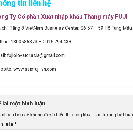
hông tin liên hệ
ng Ty Cổ phần Xuất nhập khẩu Thang máy FUJI
a chỉ: Tầng 8 VietNam Busneiss Center, Số 57 – 59 Hồ Tùng Mậ
tline: 1800585873 – 0916.794.438
ail: fujielevator.asia@gmail.com
bsite:
www.asiafuji-vn.com
 lại một bình luận
ail của bạn sẽ không được hiển thị công khai.
Các trường bắt bu
nh luận
*