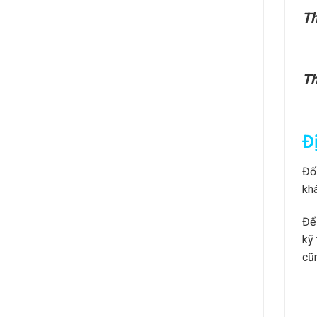
Th
Th
Đ
Đối
kh
Để 
kỹ 
cũ